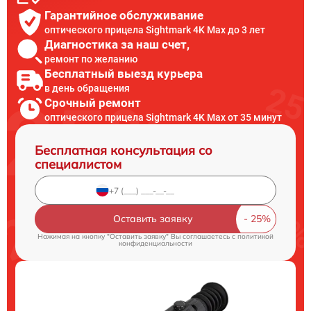
Гарантийное обслуживание
оптического прицела Sightmark 4K Max до 3 лет
Диагностика за наш счет,
ремонт по желанию
Бесплатный выезд курьера
в день обращения
Срочный ремонт
оптического прицела Sightmark 4K Max от 35 минут
Бесплатная консультация со
специалистом
Оставить заявку
Нажимая на кнопку "Оставить заявку" Вы соглашаетесь c
политикой
конфиденциальности