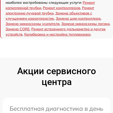
наиболее востребованы следующие услуги:
Ремонт
капиллярной трубки
,
Ремонт контроллеров
,
Ремонт
электронно-лучевой трубки
,
Замена объективов с
улучшением характеристик
,
Замена шим контроллера
,
Замена микросхемы усилителя
,
Замена микросхемы логики
,
Замена CORE
,
Ремонт встроенного дальнометра и других
устройств
,
Калибровка и настройка тепловизора
.
Акции сервисного
центра
Бесплатная диагностика в день