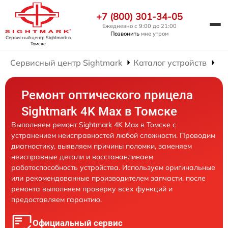
+7 (800) 301-34-05
Ежедневно с 9:00 до 21:00
Позвонить
мне утром
Сервисный центр Sightmark
в
Томске
Сервисный центр Sightmark
Каталог устройств
Ре
Ремонт оптического прицела
Sightmark 4K Max в Томске
Выполняем ремонт Sightmark 4K Max в Томске с
устранением неисправностей любой сложности. Проводим
диагностику, выявляем причины поломки, заменяем
неисправные детали и восстанавливаем
работоспособность устройства. Используем оригинальные
или рекомендованные производителем запчасти, после
ремонта выполняем проверку всех функций и
предоставляем гарантию.
Официальный сервис