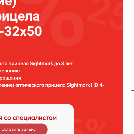
ие)
рицела
4-32x50
ого прицела Sightmark до 3 лет
 желанию
бращения
ление) оптического прицела
Sightmark HD 4-
я со специалистом
Оставить заявку