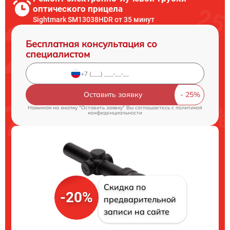
оптического прицела
Sightmark SM13038HDR от 35 минут
Бесплатная консультация со
специалистом
Оставить заявку
Нажимая на кнопку "Оставить заявку" Вы соглашаетесь c
политикой
конфиденциальности
Скидка по
-20%
предварительной
записи на сайте